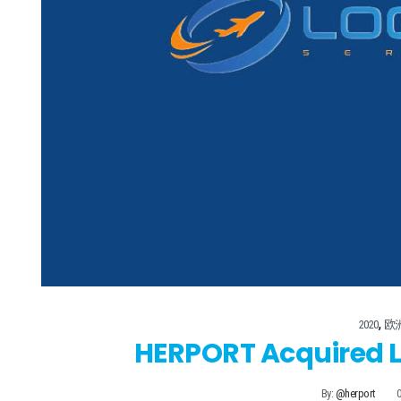
,
2020
欧
HERPORT Acquired 
By:
@herport