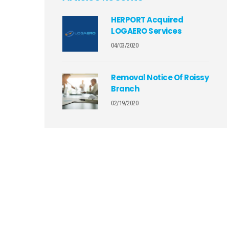
HERPORT Acquired
LOGAERO Services
04/03/2020
Removal Notice Of Roissy
Branch
02/19/2020