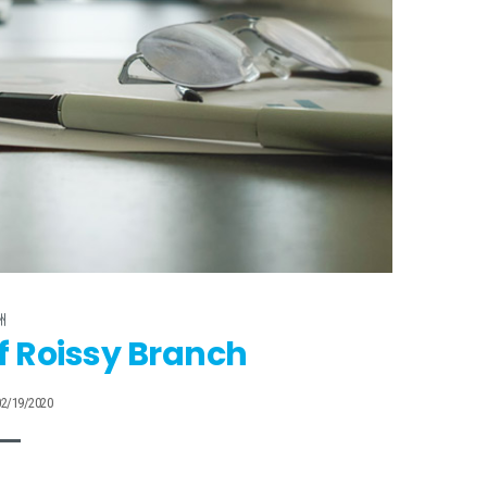
洲
f Roissy Branch
02/19/2020