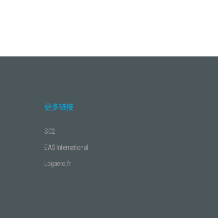
更多链接
SC2
EAS International
Logaero.fr