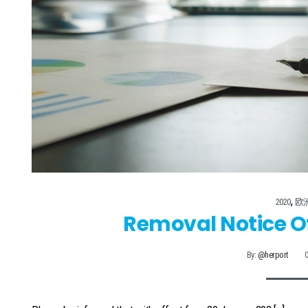
,
2020
欧
Removal Notice O
By:
@herport