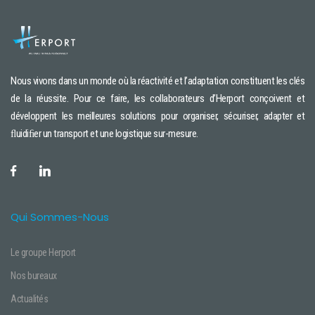
17 Av. de la Demi-Lune 95700 Roissy CDG
EAS International Bordeaux
6 rue du Golf 33700 Mérignac
Nous vivons dans un monde où la réactivité et l’adaptation constituent les clés
Herport Bordeaux
de la réussite. Pour ce faire, les collaborateurs d’Herport conçoivent et
6 rue du Golf 33700 Mérignac
développent les meilleures solutions pour organiser, sécuriser, adapter et
Herport Le Havre
ﬂuidiﬁer un transport et une logistique sur-mesure.
79 rue Jules Siegfried 76600 Le Havre
Herport Lille (Overseas)
Parc de la Haie - 336 Rue de la Haie Plouvier - BP 70255 - 59273 FRETIN
Qui Sommes-Nous
Herport Lyon
ZAC Satolas Green 637 Avenue Satolas Green 69330 Pusignan
Le groupe Herport
Herport Nantes
Nos bureaux
3 rue Ada Lovelace 44400 REZE
Actualités
Herport Nice