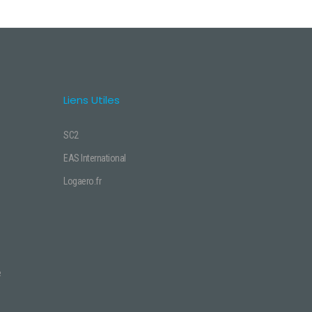
Liens Utiles
SC2
EAS International
Logaero.fr
e