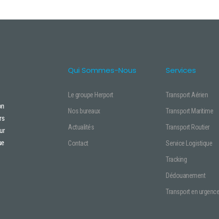
Qui Sommes-Nous
Services
Le groupe Herport
Transport Aérien
on
Nos bureaux
Transport Maritime
rs
Actualités
Transport Routier
ur
ue
Contact
Service Logistique
Tracking
Dédouanement
Transport en urgenc