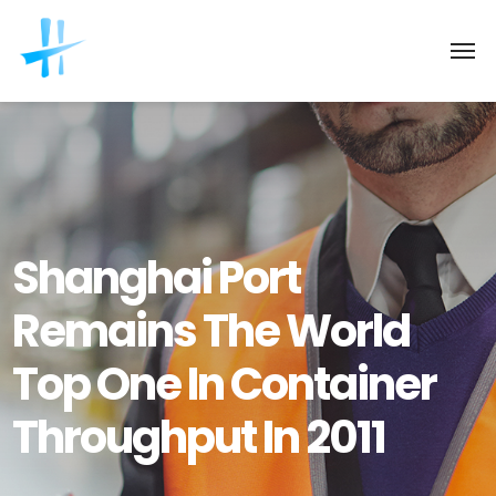
Shanghai Port
Remains The World
Top One In Container
Throughput In 2011