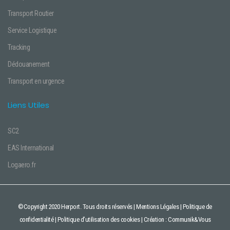
Transport Routier
Service Logistique
Tracking
Dédouanement
Transport en urgence
Liens Utiles
SC2
EAS International
Logaero.fr
©Copyright 2020 Herport. Tous droits réservés |
Mentions Légales
|
Politique de
confidentialité
|
Politique d’utilisation des cookies
| Création : Communik&Vous