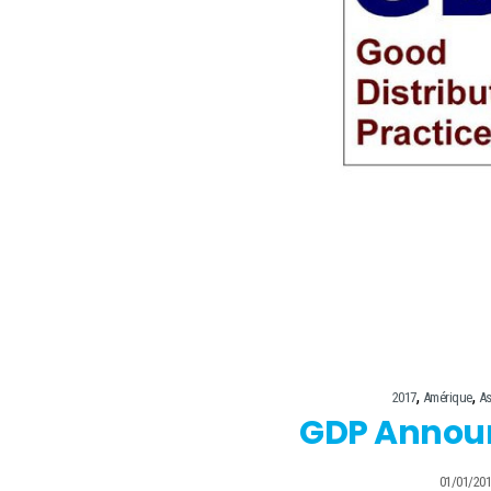
,
,
2017
Amérique
As
GDP Annou
01/01/20