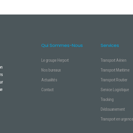
Qui Sommes-Nous
Services
Le groupe Herport
Transport Aérien
on
Nos bureaux
Transport Maritime
rs
Actualités
Transport Routier
ur
ue
Contact
Service Logistique
Tracking
Dédouanement
Transport en urgenc