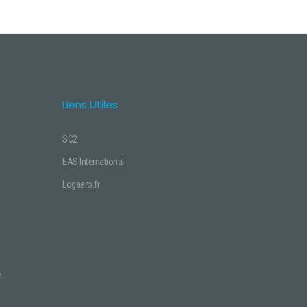
Liens Utiles
SC2
EAS International
Logaero.fr
e