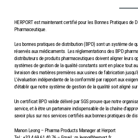
HERPORT est maintenant certifié pour les Bonnes Pratiques de Di
Pharmaceutique.
Les bonnes pratiques de distribution (BPD) sont un système de qual
réservés aux médicaments. Les réglementations des BPD pharmac
distributeurs de produits pharmaceutiques doivent aligner leurs op
systèmes de gestion de la qualité constants sont en place tout au
livraison des matières premières aux usines de fabrication jusqu’à 
L’évaluation indépendante de la conformité par rapport aux exigen
d’établir que notre système de gestion de la qualité soit aligné sur
Un certificat BPD valide délivré par SGS prouve que notre organis
service, et à être un partenaire indispensable de la chaîne d’app
savoir plus sur nos services certifiés aux bonnes pratiques de dis
Manon Leong – Pharma Products Manager at Herport
Tel : +33 4 69 61 40 76 – Email : m.leong@herport.fr