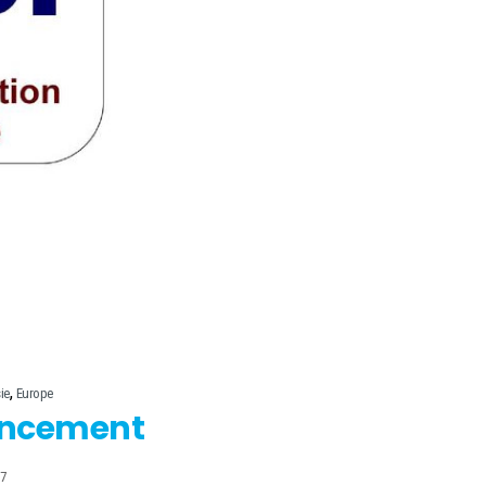
,
ie
Europe
ncement
17