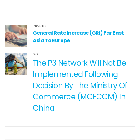
Previous
General Rate Increase (GRI) Far East
Asia To Europe
Next
The P3 Network Will Not Be
Implemented Following
Decision By The Ministry Of
Commerce (MOFCOM) In
China