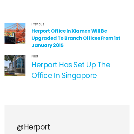
Previous
Herport Office In Xiamen Will Be
Upgraded To Branch Offices From 1st
January 2015
Next
Herport Has Set Up The
Office In Singapore
@herport